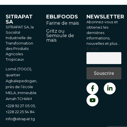
SITRAPAT
EBLIFOODS
NEWSLETTER
SA
Abonnez-vous et
Farine de maïs
SITRAPAT SA, la
obtenez les
Gritz ou
Société
dernières
Semoule de
Industrielle de
informations,
maïs
Transformation
nouvelles et plus…
des Produits
E-mail
Agricoles
Tropicaux.
Lomé (TOGO),
quartier
Agbalepedogan,
près de l’école
MELA, Immeuble
Amah TCHIAM
+228 92 27 05 05,
+228 22 25 54 84
info@sitrapat.tg